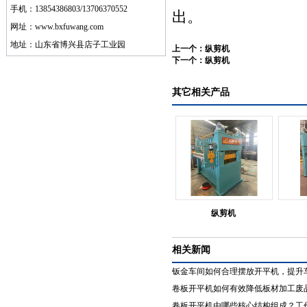
手机：13854386803/13706370552
出。
网址：www.bxfuwang.com
地址：山东省博兴县店子工业园
上一个：
纵剪机
下一个：
纵剪机
其它相关产品
纵剪机
相关新闻
钣金车间如何合理摆放开平机，提升
卷板开平机如何有效降低板材加工废
卷板开平机由哪些核心结构组成？工