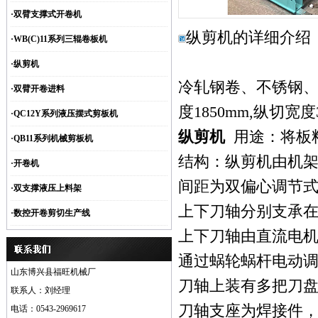
·双臂支撑式开卷机
纵剪机的详细介绍
·WB(C)11系列三辊卷板机
·纵剪机
冷轧钢卷、不锈钢、彩
·双臂开卷进料
度1850mm,纵切宽度3
·QC12Y系列液压摆式剪板机
纵剪机
用途：将板
·QB11系列机械剪板机
结构：纵剪机由机
·开卷机
间距为双偏心调节
·双支撑液压上料架
上下刀轴分别支承
·数控开卷剪切生产线
上下刀轴由直流电
通过蜗轮蜗杆电动
山东博兴县福旺机械厂
刀轴上装有多把刀
联系人：刘经理
刀轴支座为焊接件
电话：0543-2969617