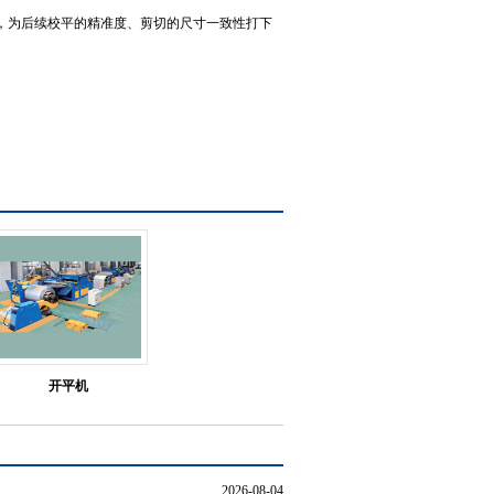
上，为后续校平的精准度、剪切的尺寸一致性打下
开平机
2026-08-04