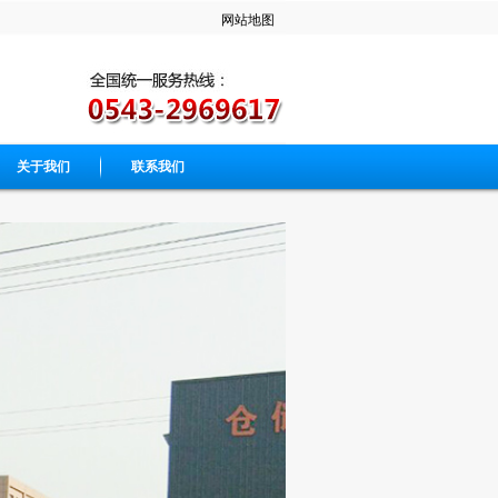
网站地图
关于我们
联系我们