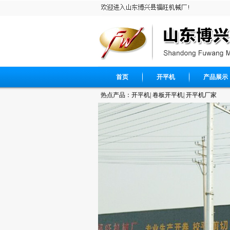
首页
开平机
产品展示
热点产品：
开平机
|
卷板开平机
|
开平机厂家