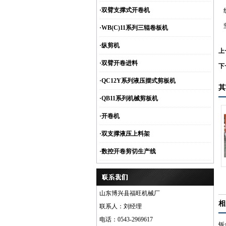
·双臂支撑式开卷机
·WB(C)11系列三辊卷板机
·纵剪机
上
·双臂开卷进料
下
·QC12Y系列液压摆式剪板机
其
·QB11系列机械剪板机
·开卷机
·双支撑液压上料架
·数控开卷剪切生产线
山东博兴县福旺机械厂
相
联系人：刘经理
电话：0543-2969617
钣