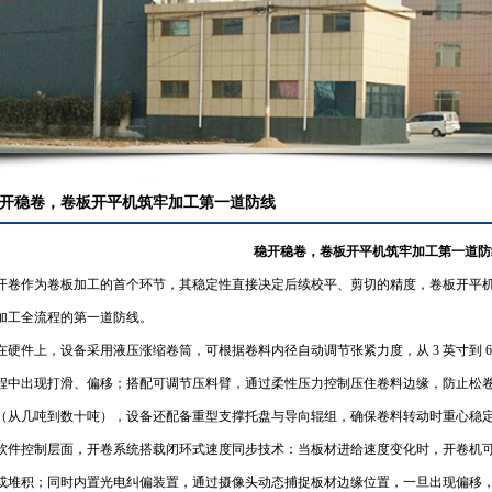
开稳卷，卷板开平机筑牢加工第一道防线
稳开稳卷，卷板开平机筑牢加工第一道防
开卷作为卷板加工的首个环节，其稳定性直接决定后续校平、剪切的精度，卷板开平机凭
加工全流程的第一道防线。
在硬件上，设备采用液压涨缩卷筒，可根据卷料内径自动调节张紧力度，从 3 英寸到 
程中出现打滑、偏移；搭配可调节压料臂，通过柔性压力控制压住卷料边缘，防止松
（从几吨到数十吨），设备还配备重型支撑托盘与导向辊组，确保卷料转动时重心稳
软件控制层面，开卷系统搭载闭环式速度同步技术：当板材进给速度变化时，开卷机
或堆积；同时内置光电纠偏装置，通过摄像头动态捕捉板材边缘位置，一旦出现偏移