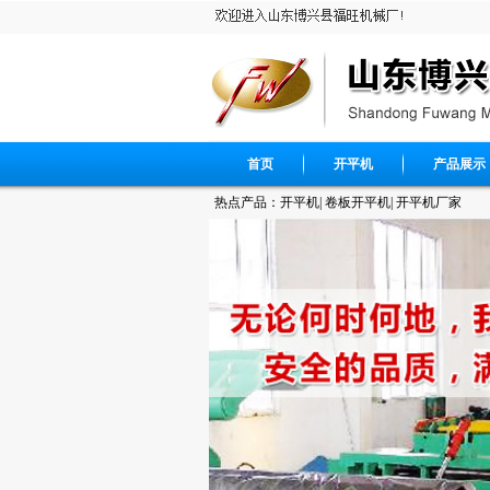
首页
开平机
产品展示
热点产品：
开平机
|
卷板开平机
|
开平机厂家