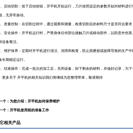
4、启动切割：按下启动按钮，开平机开始运行，刀片按照设定的参数开始对材料进行
稳，无异常振动。
5、质量控制：在切割过程中，通过观察和测量，检查切割后的材料尺寸是否符合要求
6、安全操作：开平机运行时，严禁身体任何部位接触刀片或移动部件，以防意外伤害
持设备整洁。
7、维护保养：定期对开平机进行清洁、润滑和检查，防止因磨损或故障导致的生产中
备长期稳定运行。
8、结束操作：完成一批次的加工后，关闭设备，卸下剩余的材料，并做好记录，为下
更多关于 开平机的相关知识我们将继续为您整理带来，敬请期待
一个：
为您介绍：开平机如何保养维护
一个：
开平机使用前的准备工作
它相关产品