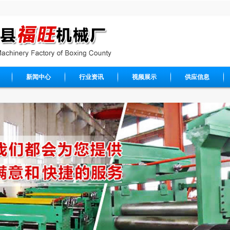
新闻中心
行业资讯
视频展示
供应信息