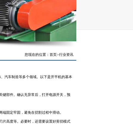
您现在的位置：
首页
>
行业资讯
、汽车制造等多个领域。以下是开平机的基本
关键部件。确认无异常后，打开电源开关，预
两端固定牢固，避免在切割过程中滑动。
刀片高度等。必要时，还需要设置好剪切模式