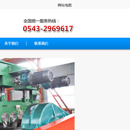
网站地图
关于我们
联系我们