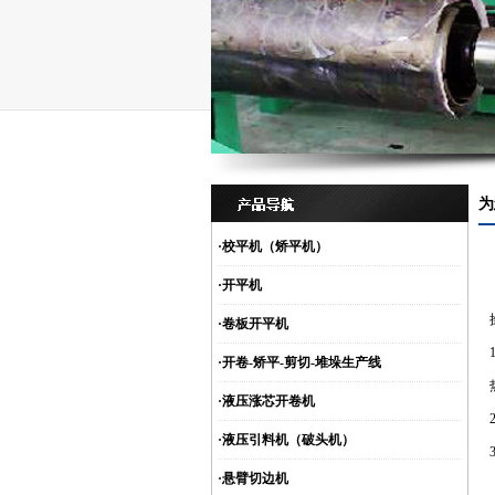
为
·校平机（矫平机）
·开平机
·卷板开平机
·开卷-矫平-剪切-堆垛生产线
·液压涨芯开卷机
·液压引料机（破头机）
·悬臂切边机